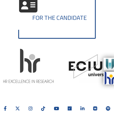
FOR THE CANDIDATE
Previous
navigate_before