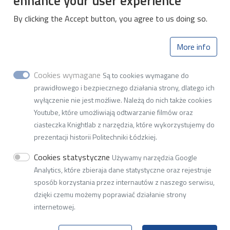
enhance your user experience
By clicking the Accept button, you agree to us doing so.
Instytut Systemów Inżynierii
Elektrycznej
More info
I-26
Cookies wymagane
Są to cookies wymagane do
ul. Bohdana Stefanowskiego 18, 90-537 Łódź
prawidłowego i bezpiecznego działania strony, dlatego ich
wyłączenie nie jest możliwe. Należą do nich także cookies
tel.: 42 631 25 19, e-mail:
w2i26@adm.p.lodz.pl
Youtube, które umożliwiają odtwarzanie filmów oraz
NIP 727-002-18-95
ciasteczka Knightlab z narzędzia, które wykorzystujemy do
REGON 000001583
prezentacji historii Politechniki Łódzkiej.
adres do doręczeń elektronicznych (ADE):
AE:PL-77859-
Cookies statystyczne
Używamy narzędzia Google
99877-ERVVB-29
Analytics, które zbieraja dane statystyczne oraz rejestruje
sposób korzystania przez internautów z naszego serwisu,
dzięki czemu możemy poprawiać działanie strony
internetowej.
© 2026
Lodz University of Technology